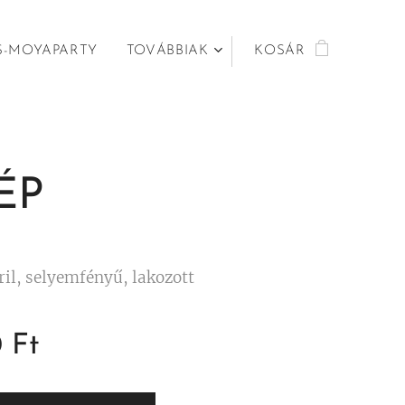
S-MOYAPARTY
TOVÁBBIAK
KOSÁR
KÉP
ril, selyemfényű, lakozott
0
Ft