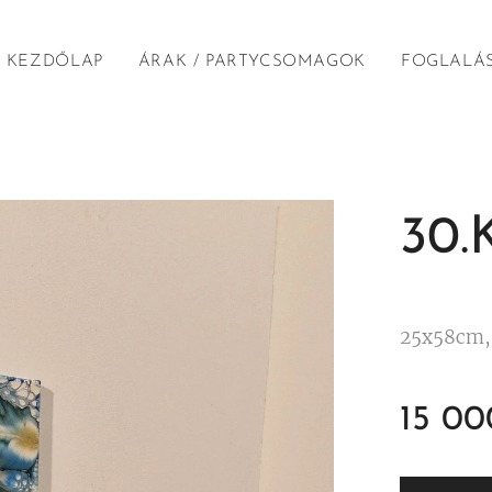
KEZDŐLAP
ÁRAK / PARTYCSOMAGOK
FOGLALÁ
30.
25x58cm, 
15 00